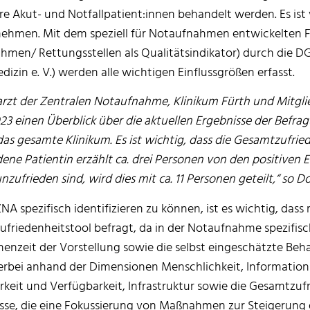
e Akut- und Notfallpatient:innen behandelt werden. Es ist
rnehmen. Mit dem speziell für Notaufnahmen entwickelten
hmen/ Rettungsstellen als Qualitätsindikator) durch die DG
dizin e. V.) werden alle wichtigen Einflussgrößen erfasst.
arzt der Zentralen Notaufnahme, Klinikum Fürth und Mitglie
 einen Überblick über die aktuellen Ergebnisse der Befrag
r das gesamte Klinikum. Es ist wichtig, dass die Gesamtzufri
dene Patientin erzählt ca. drei Personen von den positiven E
zufrieden sind, wird dies mit ca. 11 Personen geteilt,“ so 
 spezifisch identifizieren zu können, ist es wichtig, dass 
riedenheitstool befragt, da in der Notaufnahme spezifisch
nzeit der Vorstellung sowie die selbst eingeschätzte Beha
erbei anhand der Dimensionen Menschlichkeit, Informatio
keit und Verfügbarkeit, Infrastruktur sowie die Gesamtzuf
isse, die eine Fokussierung von Maßnahmen zur Steigerung 