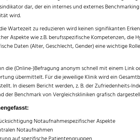
ätsindikator dar, der ein internes und externes Benchmarki
tät wird.
 die Wartezeit zu reduzieren wird keinen signifikanten Er
scher Aspekte wie z.B. berufsspezifische Kompetenzen, die 
ische Daten (Alter, Geschlecht, Gender) eine wichtige Ro
n die (Online-)Befragung anonym schnell mit einem Link o
g übermittelt. Für die jeweilige Klinik wird ein Gesamtbe
ellt. In diesem Bericht werden, z. B. der Zufriedenheits-Ind
d der Benchmark von Vergleichskliniken grafisch dargestell
mengefasst:
rücksichtigung Notaufnahmespezifischer Aspekte
ntralen Notaufnahmen
rung auf spezifische Patientengruppen